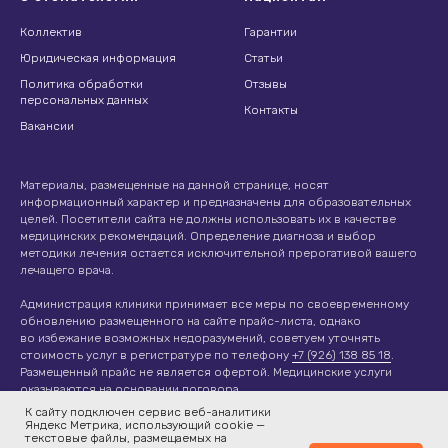
Коллектив
Гарантии
Юридическая информация
Статьи
Политика обработки
Отзывы
персональных данных
Контакты
Вакансии
Материалы, размещенные на данной странице, носят
информационный характер и предназначены для образовательных
целей. Посетители сайта не должны использовать их в качестве
медицинских рекомендаций. Определение диагноза и выбор
методики лечения остается исключительной прерогативой вашего
лечащего врача.
Администрация клиники принимает все меры по своевременному
обновлению размещенного на сайте прайс-листа, однако
во избежание возможных недоразумений, советуем уточнять
стоимость услуг в регистратуре по телефону
+7 (926) 138 85 18
.
Размещенный прайс не является офертой. Медицинские услуги
оказываются на основании договора.
К сайту подключен сервис веб-аналитики
Яндекс Метрика, использующий cookie —
текстовые файлы, размещаемых на