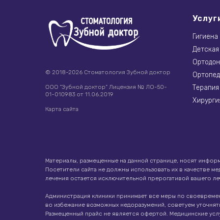
Услуг
Гигиена
Детская
Ортодон
© 2018-2026 Стоматология Зубной доктор
Ортопед
Терапия
ООО "Зубной доктор" Лицензия № ЛО-50-
01-010983 от 11.06.2019
Хирурги
Карта сайта
Материалы, размещенные на данной странице, носят информ
Посетители сайта не должны использовать их в качестве м
лечения остается исключительной прерогативой вашего ле
Администрация клиники принимает все меры по своевреме
во избежание возможных недоразумений, советуем уточнят
Размещенный прайс не является офертой. Медицинские усл