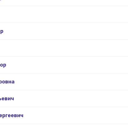
ор
тор
ровна
ьевич
ергеевич