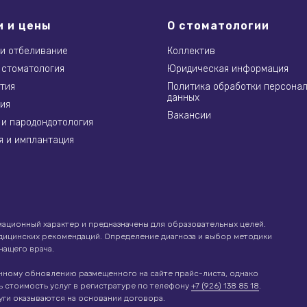
и и цены
О стоматологии
 и отбеливание
Коллектив
 стоматология
Юридическая информация
тия
Политика обработки персона
данных
ия
Вакансии
 и пародондотология
я и имплантация
ационный характер и предназначены для образовательных целей.
едицинских рекомендаций. Определение диагноза и выбор методики
чащего врача.
нному обновлению размещенного на сайте прайс-листа, однако
ь стоимость услуг в регистратуре по телефону
+7 (926) 138 85 18
.
уги оказываются на основании договора.