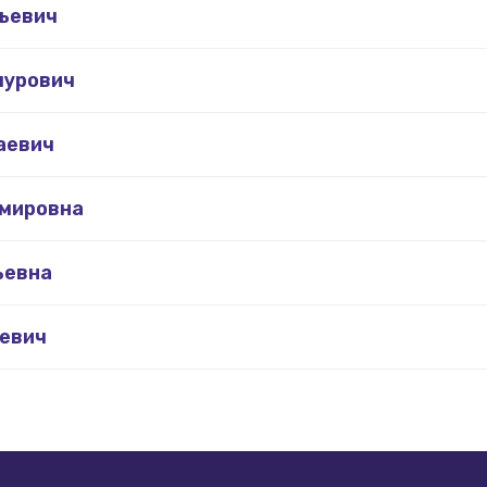
ьевич
пурович
аевич
имировна
ьевна
евич